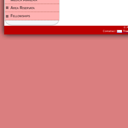
Area Riservata
Fellowships
© A
Contattaci:
Tra