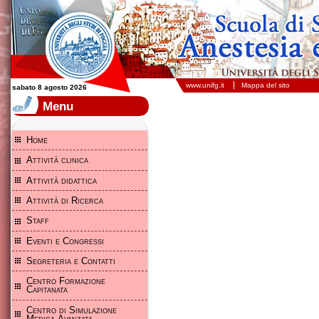
Scuola di Specializzazione in Anestesia e Rianimazione - Università degli studi di Foggia
www.unifg.it
Mappa del sito
sabato 8 agosto 2026
Menu
Home
Attività clinica
Attività didattica
Attività di Ricerca
Staff
Eventi e Congressi
Segreteria e Contatti
Centro Formazione
Capitanata
Centro di Simulazione
Medica Avanzata