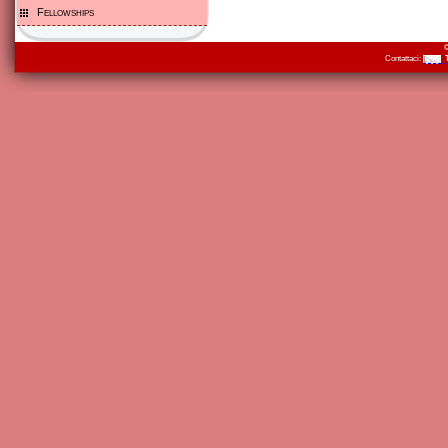
Fellowships
©
Contattaci: