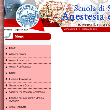
Scuola di Specializzazione in Anestesia e Rianimazione - Università degli studi di Foggia
www.unifg.it
Mappa del sito
venerdì 7 agosto 2026
Menu
Home
Attività clinica
Attività didattica
Attività di Ricerca
Staff
Eventi e Congressi
Segreteria e Contatti
Centro Formazione Capitanata
Centro di Simulazione Medica
Avanzata
Area Riservata