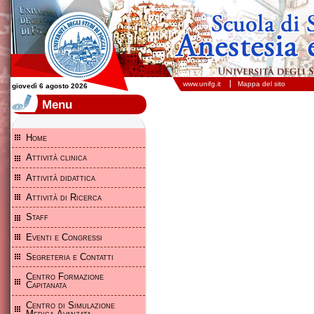
Scuola di Specializzazione in Anestesia e Rianimazione - Università degli studi di Foggia
www.unifg.it
Mappa del sito
giovedì 6 agosto 2026
Menu
Home
Attività clinica
Attività didattica
Attività di Ricerca
Staff
Eventi e Congressi
Segreteria e Contatti
Centro Formazione
Capitanata
Centro di Simulazione
Medica Avanzata