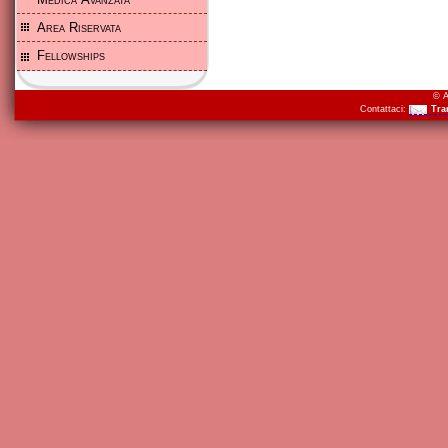
Area Riservata
Fellowships
© A
Contattaci:
Tra