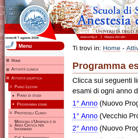
Scuola di Specializzazione in Anestesia e Rianimazione - Università degli studi di Foggia
www.unifg.it
Mappa del sito
venerdì 7 agosto 2026
Menu
Ti trovi in:
Home
-
Atti
Home
Programma e
Attività clinica
Attività didattica
Clicca
sui
seguenti
l
Piano Lezioni
esami
di
ogni
anno
d
Piano di studi
1°
Anno
(
Nuovo
Pro
Programma esami
Protocolli Clinici
1°
Anno
(
Vecchio
Pr
Medicina d'Urgenza e di
Area Critica per
2°
Anno
(
Nuovo
Pro
Infermieri
CdL Infermieristica,