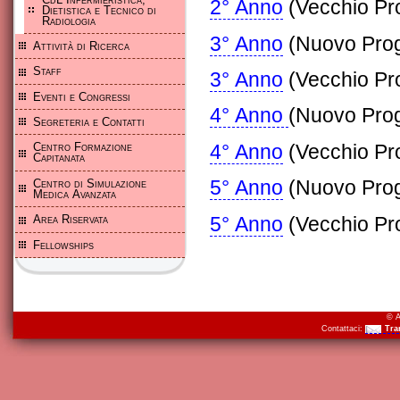
2°
Anno
(
Vecchio
Pr
Dietistica e Tecnico di
Radiologia
3°
Anno
(
Nuovo
Pro
Attività di Ricerca
Staff
3°
Anno
(
Vecchio
Pr
Eventi e Congressi
4°
Anno
(
Nuovo
Pro
Segreteria e Contatti
4°
Anno
(
Vecchio
Pr
Centro Formazione
Capitanata
5°
Anno
(
Nuovo
Pro
Centro di Simulazione
Medica Avanzata
5°
Anno
(
Vecchio
Pr
Area Riservata
Fellowships
© A
Contattaci:
Tra