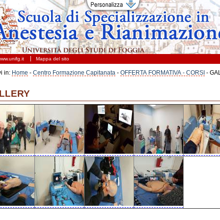
ggia
ww.unifg.it
Mappa del sito
vi in:
Home
-
Centro Formazione Capitanata
-
OFFERTA FORMATIVA - CORSI
- GA
LLERY