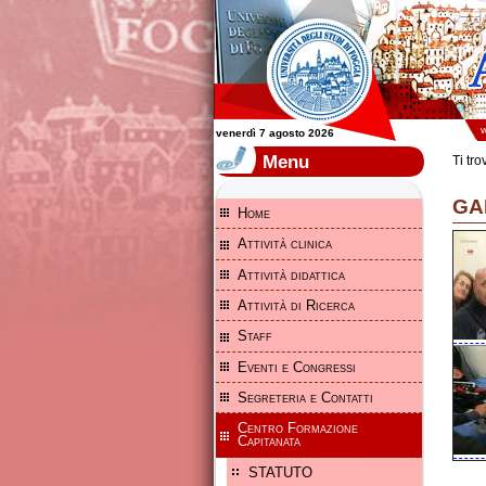
Scuola di Specializzazione in Anestesia e Rianimazione - Università degli studi di Fo
w
venerdì 7 agosto 2026
Menu
Ti tro
GA
Home
Attività clinica
Attività didattica
Attività di Ricerca
Staff
Eventi e Congressi
Segreteria e Contatti
Centro Formazione
Capitanata
STATUTO